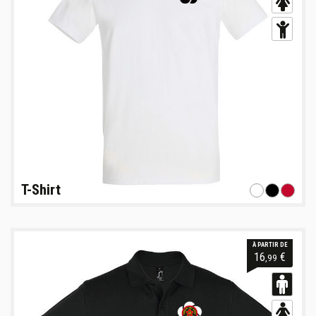
T-Shirt
À PARTIR DE
16
€
,99