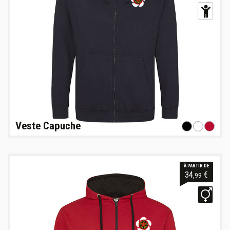
Veste Capuche
À PARTIR DE
34
€
,99