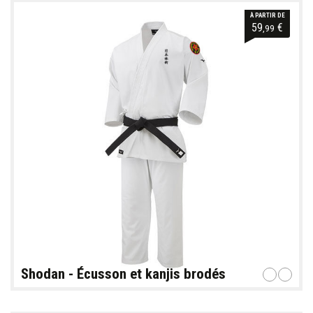
À PARTIR DE
59
€
,99
Shodan - Écusson et kanjis brodés