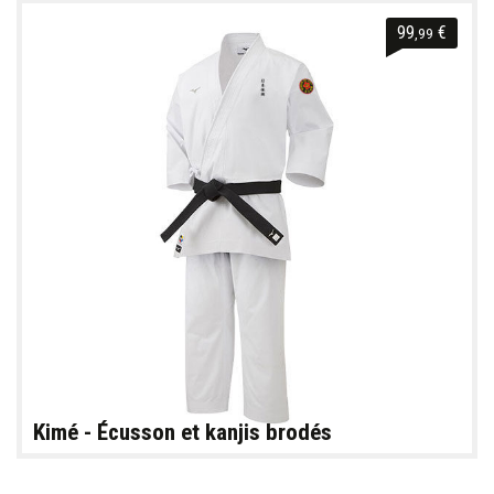
99
€
,99
Kimé - Écusson et kanjis brodés