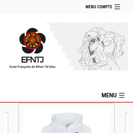
MENU COMPTE
Accueil Boutique
Retour Site EFNTJ
Se connecter
Panier (
vide
)
MENU
Collection Lifestyle
Collection MIZUNO
Sacs & Accessoires