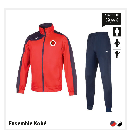
À PARTIR DE
59
€
,99
Ensemble Kobé