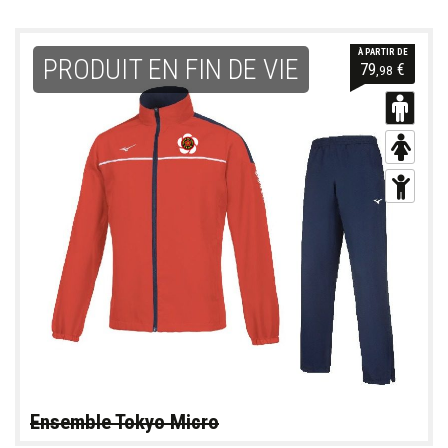
À PARTIR DE
PRODUIT EN FIN DE VIE
79
€
,98
Ensemble Tokyo Micro