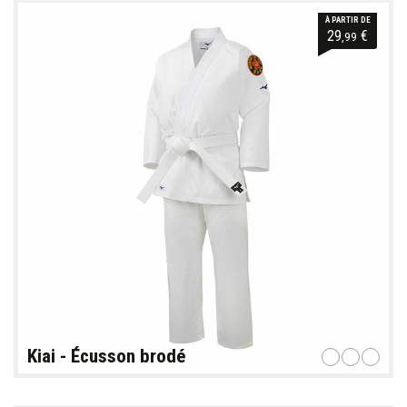
À PARTIR DE
29
€
,99
Kiai - Écusson brodé