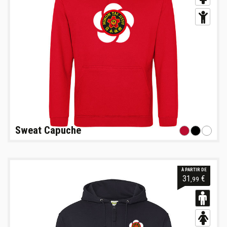
Sweat Capuche
À PARTIR DE
31
€
,99