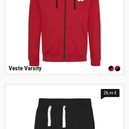
Veste Varsity
26
€
,99