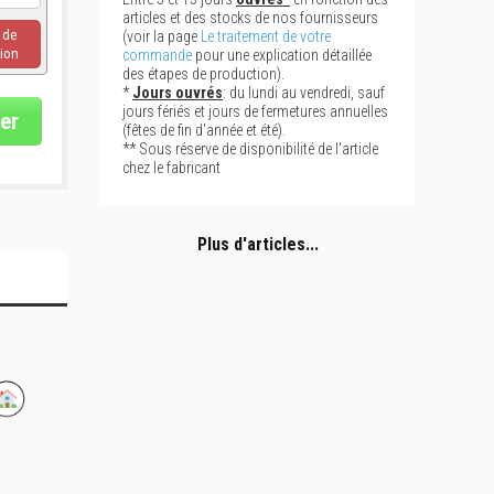
articles et des stocks de nos fournisseurs
u de
(voir la page
Le traitement de votre
ion
commande
pour une explication détaillée
des étapes de production).
*
Jours ouvrés
: du lundi au vendredi, sauf
jours fériés et jours de fermetures annuelles
er
(fêtes de fin d'année et été).
** Sous réserve de disponibilité de l'article
chez le fabricant
Plus d'articles...