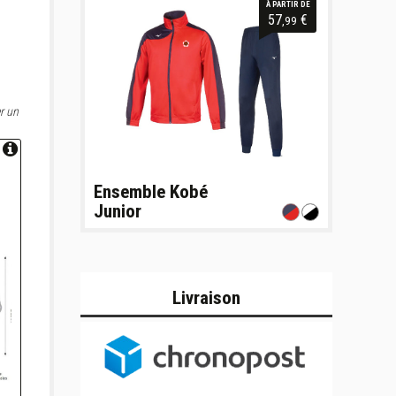
À PARTIR DE
57
€
,99
r un
Ensemble Kobé
Junior
Livraison