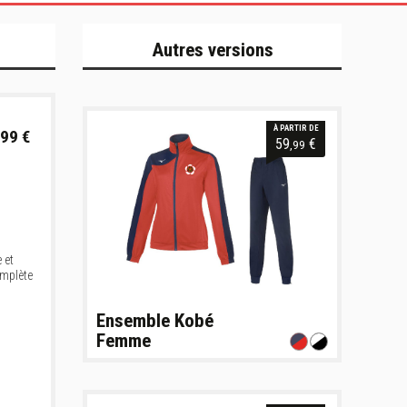
Autres versions
À PARTIR DE
99 €
59
€
,99
 et
omplète
Ensemble Kobé
Femme