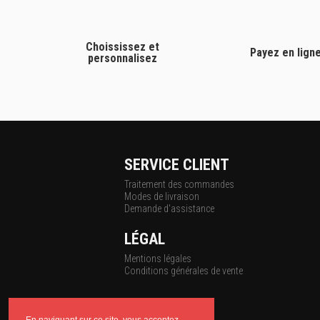
Choississez et
Payez en lign
personnalisez
SERVICE CLIENT
Traitement des commandes
Modes de livraison
Demande d'assistance
LÉGAL
Mentions légales
Conditions générales de vente
En naviguant sur ce site, vous acceptez