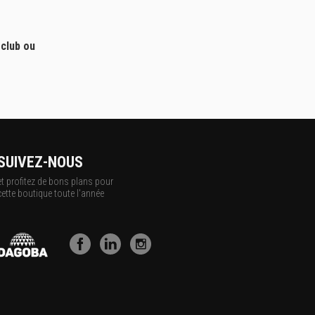
 club ou
SUIVEZ-NOUS
et profitez de bons plans pour
cette boutique toute l'année