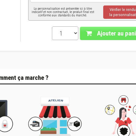
La personnalisation est présentée ici à titre
Vérifier le rend
indicatif et non contractuel, le produit final est
la personnalisat
conforme aux standards du marché.
Ajouter au pani
mment ça marche ?