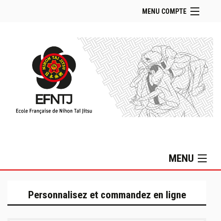
MENU COMPTE
Accueil Boutique
Retour Site EFNTJ
Se connecter
Panier (
vide
)
MENU
Collection Lifestyle
Personnalisez et commandez en ligne
Collection MIZUNO
Sacs & Accessoires