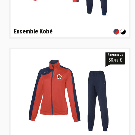
Ensemble Kobé
À PARTIR DE
59
€
,99