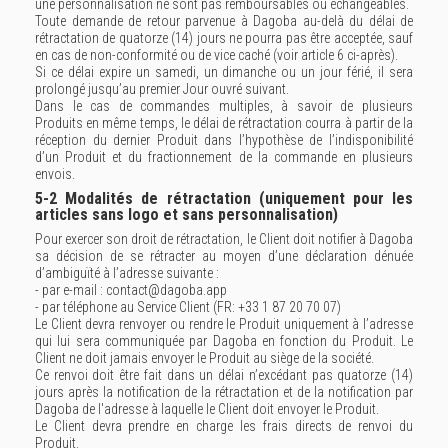
une personnalisation ne sont pas remboursables ou échangeables.
Toute demande de retour parvenue à Dagoba au-delà du délai de
rétractation de quatorze (14) jours ne pourra pas être acceptée, sauf
en cas de non-conformité ou de vice caché (voir article 6 ci-après).
Si ce délai expire un samedi, un dimanche ou un jour férié, il sera
prolongé jusqu’au premier Jour ouvré suivant.
Dans le cas de commandes multiples, à savoir de plusieurs
Produits en même temps, le délai de rétractation courra à partir de la
réception du dernier Produit dans l’hypothèse de l’indisponibilité
d’un Produit et du fractionnement de la commande en plusieurs
envois.
5-2 Modalités de rétractation (uniquement pour les
articles sans logo et sans personnalisation)
Pour exercer son droit de rétractation, le Client doit notifier à Dagoba
sa décision de se rétracter au moyen d’une déclaration dénuée
d’ambiguïté à l’adresse suivante :
- par e-mail : contact@dagoba.app
- par téléphone au Service Client (FR: +33 1 87 20 70 07)
Le Client devra renvoyer ou rendre le Produit uniquement à l’adresse
qui lui sera communiquée par Dagoba en fonction du Produit. Le
Client ne doit jamais envoyer le Produit au siège de la société.
Ce renvoi doit être fait dans un délai n’excédant pas quatorze (14)
jours après la notification de la rétractation et de la notification par
Dagoba de l'adresse à laquelle le Client doit envoyer le Produit.
Le Client devra prendre en charge les frais directs de renvoi du
Produit.