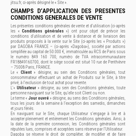
jitsu.fr
, ci-après désigné le « Site ».
CHAMPS D’APPLICATION DES PRESENTES
CONDITIONS GENERALES DE VENTE
Les présentes conditions générales de vente et d’utilisation (ci-après
les «
Conditions générales
») ont pour objet de prévoir les
conditions d’utilisation et de vente à distance et de livraison des
produits proposés à la vente sur le Site (ci-après les « Produits »)
par DAGOBA FRANCE – (ci-après «Dagoba»), société par actions
simplifiée au capital de 50.000 €, immatriculée au RCS de Paris sous
le numéro 849 160 700, numéro de TVA intracommunautaire
FR18849160700, dont le siège social est situé 10 rue de Penthièvre
– 75008 Paris, FRANCE.
Le «
Client
» désigne, au sein des Conditions générales, tout
consommateur effectuant un achat de Produits sur le Site, à titre
privé, à l’exclusion de tout achat pour revente.
L’«
Utilisateur
» désigne, au sein des Conditions générales, toute
personne naviguant sur le Site, qu’elle soit Client ou non.
Le terme «
Jour ouvré
» désigne, au sens des Conditions générales,
tous les jours de la semaine à l’exception des samedis, dimanches
et jours fériés.
En naviguant sur le Site, chaque Utilisateur s’engage à lire et à
accepter pleinement et entièrement les Conditions générales. Ainsi, à
la date de la première connexion, les Conditions générales sont
réputées lues, comprises et acceptées sans réserve par l’Utilisateur.
Dagoba se réserve le droit de compléter, de modifier et de faire