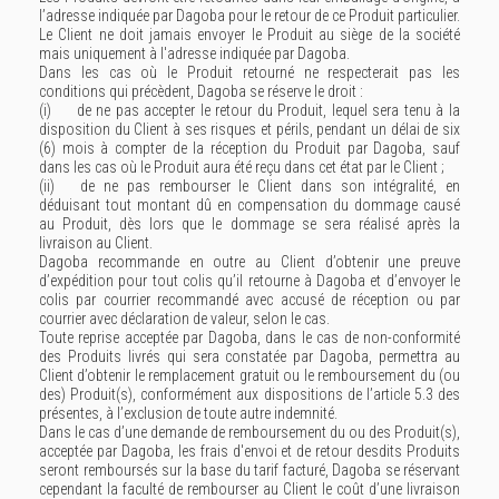
l’adresse indiquée par Dagoba pour le retour de ce Produit particulier.
Le Client ne doit jamais envoyer le Produit au siège de la société
mais uniquement à l'adresse indiquée par Dagoba.
Dans les cas où le Produit retourné ne respecterait pas les
conditions qui précèdent, Dagoba se réserve le droit :
(i) de ne pas accepter le retour du Produit, lequel sera tenu à la
disposition du Client à ses risques et périls, pendant un délai de six
(6) mois à compter de la réception du Produit par Dagoba, sauf
dans les cas où le Produit aura été reçu dans cet état par le Client ;
(ii) de ne pas rembourser le Client dans son intégralité, en
déduisant tout montant dû en compensation du dommage causé
au Produit, dès lors que le dommage se sera réalisé après la
livraison au Client.
Dagoba recommande en outre au Client d’obtenir une preuve
d’expédition pour tout colis qu’il retourne à Dagoba et d’envoyer le
colis par courrier recommandé avec accusé de réception ou par
courrier avec déclaration de valeur, selon le cas.
Toute reprise acceptée par Dagoba, dans le cas de non-conformité
des Produits livrés qui sera constatée par Dagoba, permettra au
Client d’obtenir le remplacement gratuit ou le remboursement du (ou
des) Produit(s), conformément aux dispositions de l’article 5.3 des
présentes, à l’exclusion de toute autre indemnité.
Dans le cas d’une demande de remboursement du ou des Produit(s),
acceptée par Dagoba, les frais d'envoi et de retour desdits Produits
seront remboursés sur la base du tarif facturé, Dagoba se réservant
cependant la faculté de rembourser au Client le coût d’une livraison