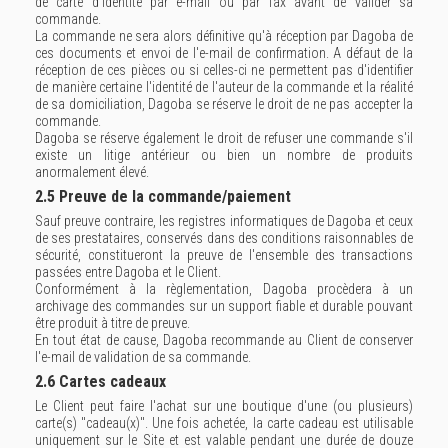
de carte d'identité par e-mail ou par fax avant de valider sa
commande.
La commande ne sera alors définitive qu'à réception par Dagoba de
ces documents et envoi de l'e-mail de confirmation. A défaut de la
réception de ces pièces ou si celles-ci ne permettent pas d'identifier
de manière certaine l'identité de l'auteur de la commande et la réalité
de sa domiciliation, Dagoba se réserve le droit de ne pas accepter la
commande.
Dagoba se réserve également le droit de refuser une commande s'il
existe un litige antérieur ou bien un nombre de produits
anormalement élevé.
2.5 Preuve de la commande/paiement
Sauf preuve contraire, les registres informatiques de Dagoba et ceux
de ses prestataires, conservés dans des conditions raisonnables de
sécurité, constitueront la preuve de l'ensemble des transactions
passées entre Dagoba et le Client.
Conformément à la règlementation, Dagoba procèdera à un
archivage des commandes sur un support fiable et durable pouvant
être produit à titre de preuve.
En tout état de cause, Dagoba recommande au Client de conserver
l'e-mail de validation de sa commande.
2.6 Cartes cadeaux
Le Client peut faire l'achat sur une boutique d'une (ou plusieurs)
carte(s) "cadeau(x)". Une fois achetée, la carte cadeau est utilisable
uniquement sur le Site et est valable pendant une durée de douze