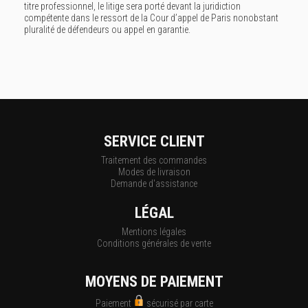
titre professionnel, le litige sera porté devant la juridiction
compétente dans le ressort de la Cour d’appel de Paris nonobstant
pluralité de défendeurs ou appel en garantie.
SERVICE CLIENT
Traitement des commandes
Modes de livraison
Demande d'assistance
LÉGAL
Mentions légales
Conditions générales de vente
MOYENS DE PAIEMENT
Paiement
sécurisé par carte