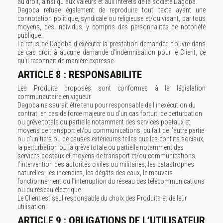
au droit, ainsi qu’aux valeurs et aux intérêts de la société Dagoba.
Dagoba refuse également de reproduire tout texte ayant une
connotation politique, syndicale ou religieuse et/ou visant, par tous
moyens, des individus, y compris des personnalités de notoriété
publique.
Le refus de Dagoba d’exécuter la prestation demandée n’ouvre dans
ce cas droit à aucune demande d’indemnisation pour le Client, ce
qu’il reconnait de manière expresse.
ARTICLE 8 : RESPONSABILITE
Les Produits proposés sont conformes à la législation
communautaire en vigueur.
Dagoba ne saurait être tenu pour responsable de l'inexécution du
contrat, en cas de force majeure ou d’un cas fortuit, de perturbation
ou grève totale ou partielle notamment des services postaux et
moyens de transport et/ou communications, du fait de l’autre partie
ou d’un tiers ou de causes extérieures telles que les conflits sociaux,
la perturbation ou la grève totale ou partielle notamment des
services postaux et moyens de transport et/ou communications,
l’intervention des autorités civiles ou militaires, les catastrophes
naturelles, les incendies, les dégâts des eaux, le mauvais
fonctionnement ou l’interruption du réseau des télécommunications
ou du réseau électrique.
Le Client est seul responsable du choix des Produits et de leur
utilisation.
ARTICLE 9 : OBLIGATIONS DE L’UTILISATEUR