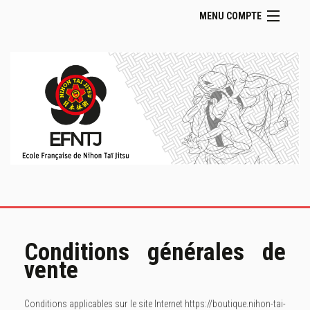
MENU COMPTE
Accueil Boutique
Retour Site EFNTJ
Se connecter
Panier (
vide
)
Conditions générales de
vente
Conditions applicables sur le site Internet
https://boutique.nihon-tai-