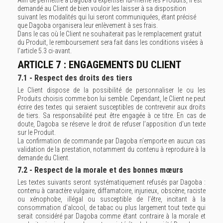
Afin de permettre à Dagoba d'expertiser lui-même les Produits, il est
demandé au Client de bien vouloir les laisser à sa disposition
suivant les modalités qui lui seront communiquées, étant précisé
que Dagoba organisera leur enlèvement à ses frais.
Dans le cas où le Client ne souhaiterait pas le remplacement gratuit
du Produit, le remboursement sera fait dans les conditions visées à
l’article 5.3 ci-avant.
ARTICLE 7 : ENGAGEMENTS DU CLIENT
7.1 - Respect des droits des tiers
Le Client dispose de la possibilité de personnaliser le ou les
Produits choisis comme bon lui semble. Cependant, le Client ne peut
écrire des textes qui seraient susceptibles de contrevenir aux droits
de tiers. Sa responsabilité peut être engagée à ce titre. En cas de
doute, Dagoba se réserve le droit de refuser l’apposition d’un texte
sur le Produit.
La confirmation de commande par Dagoba n’emporte en aucun cas
validation de la prestation, notamment du contenu à reproduire à la
demande du Client.
7.2 - Respect de la morale et des bonnes mœurs
Les textes suivants seront systématiquement refusés par Dagoba :
contenu à caractère vulgaire, diffamatoire, injurieux, obscène, raciste
ou xénophobe, illégal ou susceptible de l’être, incitant à la
consommation d’alcool, de tabac ou plus largement tout texte qui
serait considéré par Dagoba comme étant contraire à la morale et