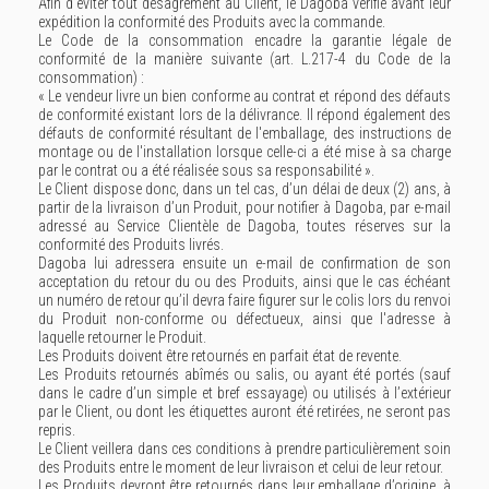
Afin d’éviter tout désagrément au Client, le Dagoba vérifie avant leur
expédition la conformité des Produits avec la commande.
Le Code de la consommation encadre la garantie légale de
conformité de la manière suivante (art. L.217-4 du Code de la
consommation) :
« Le vendeur livre un bien conforme au contrat et répond des défauts
de conformité existant lors de la délivrance. Il répond également des
défauts de conformité résultant de l'emballage, des instructions de
montage ou de l'installation lorsque celle-ci a été mise à sa charge
par le contrat ou a été réalisée sous sa responsabilité ».
Le Client dispose donc, dans un tel cas, d’un délai de deux (2) ans, à
partir de la livraison d’un Produit, pour notifier à Dagoba, par e-mail
adressé au Service Clientèle de Dagoba, toutes réserves sur la
conformité des Produits livrés.
Dagoba lui adressera ensuite un e-mail de confirmation de son
acceptation du retour du ou des Produits, ainsi que le cas échéant
un numéro de retour qu’il devra faire figurer sur le colis lors du renvoi
du Produit non-conforme ou défectueux, ainsi que l'adresse à
laquelle retourner le Produit.
Les Produits doivent être retournés en parfait état de revente.
Les Produits retournés abîmés ou salis, ou ayant été portés (sauf
dans le cadre d’un simple et bref essayage) ou utilisés à l’extérieur
par le Client, ou dont les étiquettes auront été retirées, ne seront pas
repris.
Le Client veillera dans ces conditions à prendre particulièrement soin
des Produits entre le moment de leur livraison et celui de leur retour.
Les Produits devront être retournés dans leur emballage d’origine, à