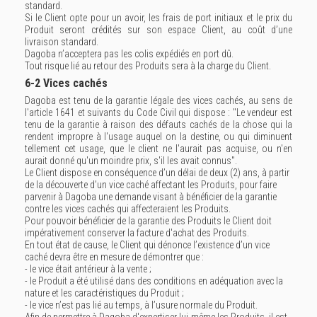
standard.
Si le Client opte pour un avoir, les frais de port initiaux et le prix du
Produit seront crédités sur son espace Client, au coût d’une
livraison standard.
Dagoba n’acceptera pas les colis expédiés en port dû.
Tout risque lié au retour des Produits sera à la charge du Client.
6-2 Vices cachés
Dagoba est tenu de la garantie légale des vices cachés, au sens de
l'article 1641 et suivants du Code Civil qui dispose : "Le vendeur est
tenu de la garantie à raison des défauts cachés de la chose qui la
rendent impropre à l'usage auquel on la destine, ou qui diminuent
tellement cet usage, que le client ne l'aurait pas acquise, ou n'en
aurait donné qu'un moindre prix, s'il les avait connus".
Le Client dispose en conséquence d’un délai de deux (2) ans, à partir
de la découverte d’un vice caché affectant les Produits, pour faire
parvenir à Dagoba une demande visant à bénéficier de la garantie
contre les vices cachés qui affecteraient les Produits.
Pour pouvoir bénéficier de la garantie des Produits le Client doit
impérativement conserver la facture d'achat des Produits.
En tout état de cause, le Client qui dénonce l’existence d’un vice
caché devra être en mesure de démontrer que :
- le vice était antérieur à la vente ;
- le Produit a été utilisé dans des conditions en adéquation avec la
nature et les caractéristiques du Produit ;
- le vice n’est pas lié au temps, à l’usure normale du Produit.