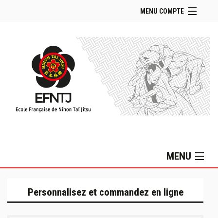
MENU COMPTE
Accueil Boutique
Retour Site EFNTJ
Se connecter
Panier (
vide
)
MENU
Collection Lifestyle
Personnalisez et commandez en ligne
Collection MIZUNO
Sacs & Accessoires