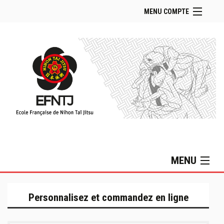
MENU COMPTE
Accueil Boutique
Retour Site EFNTJ
Se connecter
Panier (
vide
)
MENU
Collection Lifestyle
Personnalisez et commandez en ligne
Collection MIZUNO
Sacs & Accessoires