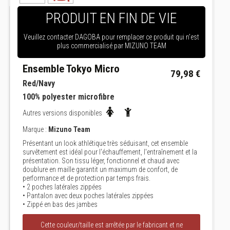
PRODUIT EN FIN DE VIE
Veuillez contacter DAGOBA pour remplacer ce produit qui n'est
plus commercialisé par MIZUNO TEAM
Ensemble Tokyo Micro
79,98 €
Red/Navy
100% polyester microfibre
Autres versions disponibles
Marque :
Mizuno Team
Présentant un look athlétique très séduisant, cet ensemble
survêtement est idéal pour l'échauffement, l'entraînement et la
présentation. Son tissu léger, fonctionnel et chaud avec
doublure en maille garantit un maximum de confort, de
performance et de protection par temps frais.
• 2 poches latérales zippées
• Pantalon avec deux poches latérales zippées
• Zippé en bas des jambes
Cette couleur/taille est arrêtée par le fabricant et ne