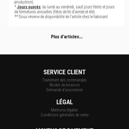
production).
*
Jours ouvrés
: du lundi au vendredi, sauf jours fériés et jours
de fermetures annuelles (fêtes de fin d'année et été).
** Sous réserve de disponibilité de l'article chez le fabricant
Plus d'articles...
SERVICE CLIENT
Traitement des commandes
Modes de livraison
Demande d'assistance
LÉGAL
Mentions légales
Conditions générales de vente