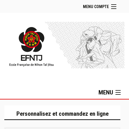
MENU COMPTE
Accueil Boutique
Retour Site EFNTJ
Se connecter
Panier (
vide
)
MENU
Collection Lifestyle
Personnalisez et commandez en ligne
Collection MIZUNO
Sacs & Accessoires