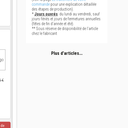
commande
pour une explication détaillée
des étapes de production).
*
Jours ouvrés
: du lundi au vendredi, sauf
jours fériés et jours de fermetures annuelles
(fêtes de fin d'année et été).
** Sous réserve de disponibilité de l'article
chez le fabricant
Plus d'articles...
ogo
0 €
u de