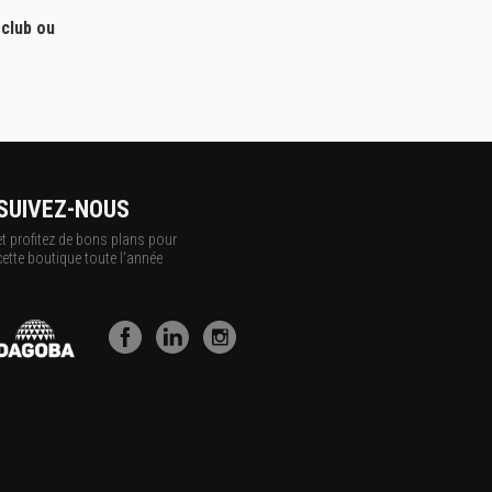
 club ou
SUIVEZ-NOUS
et profitez de bons plans pour
cette boutique toute l'année