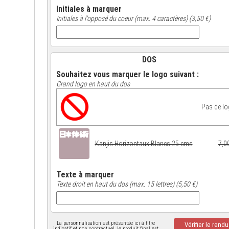
Initiales à marquer
Initiales à l'opposé du coeur (max. 4 caractères) (3,50 €)
DOS
Souhaitez vous marquer le logo suivant :
Grand logo en haut du dos
Pas de l
Kanjis Horizontaux Blancs 25 cms
7,0
Texte à marquer
Texte droit en haut du dos (max. 15 lettres) (5,50 €)
La personnalisation est présentée ici à titre
Vérifier le rend
indicatif et non contractuel, le produit final est