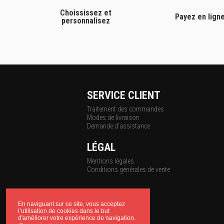
Choississez et
Payez en lign
personnalisez
SERVICE CLIENT
Traitement des commandes
Modes de livraison
Demande d'assistance
LÉGAL
Mentions légales
Conditions générales de vente
En naviguant sur ce site, vous acceptez
l’utilisation de cookies dans le but
d'améliorer votre expérience de navigation.