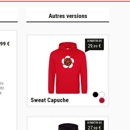
Autres versions
À PARTIR DE
99 €
29
€
,99
ssu
ite
e
Sweat Capuche
À PARTIR DE
27
€
,98