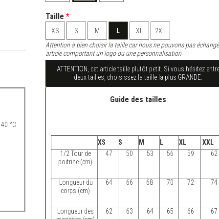
Taille
*
XS
S
M
L
XL
2XL
Attention à bien choisir la taille car nous ne pouvons pas échange
article comportant un logo ou une personnalisation
ATTENTION, cet article taille plutôt petit. Si vous hésitez entr
deux tailles, choisissez la taille la plus GRANDE.
Guide des tailles
 40 °C
XS
S
M
L
XL
XXL
1/2 Tour de
47
50
53
56
59
62
poitrine (cm)
Longueur du
64
66
68
70
72
74
corps (cm)
Longueur des
62
63
64
65
66
67