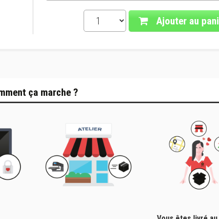
Ajouter au pani
mment ça marche ?
Vous êtes livré au