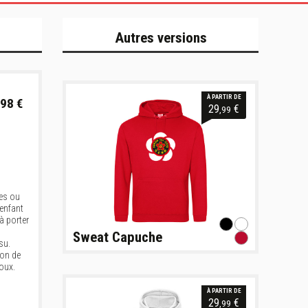
Autres versions
À PARTIR DE
98 €
29
€
,99
es ou
 enfant
à porter
Sweat Capuche
su.
don de
oux.
À PARTIR DE
29
€
,99