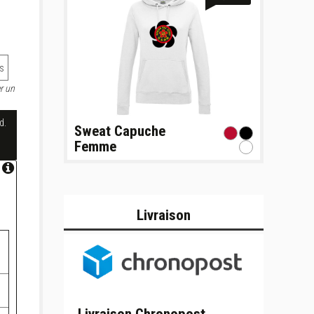
s
r un
d.
Sweat Capuche
Femme
Livraison