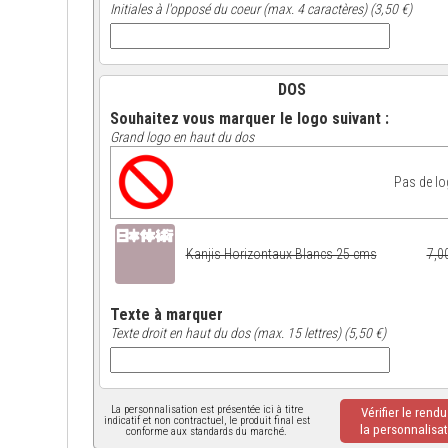
Initiales à l'opposé du coeur (max. 4 caractères) (3,50 €)
DOS
Souhaitez vous marquer le logo suivant :
Grand logo en haut du dos
Pas de l
Kanjis Horizontaux Blancs 25 cms
7,0
Texte à marquer
Texte droit en haut du dos (max. 15 lettres) (5,50 €)
La personnalisation est présentée ici à titre
Vérifier le rend
indicatif et non contractuel, le produit final est
la personnalisat
conforme aux standards du marché.