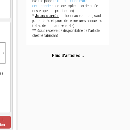
(voir la page
Le traitement de votre
commande
pour une explication détaillée
des étapes de production).
*
Jours ouvrés
: du lundi au vendredi, sauf
jours fériés et jours de fermetures annuelles
(fêtes de fin d'année et été).
** Sous réserve de disponibilité de l'article
chez le fabricant
ogo
Plus d'articles...
0 €
u de
ion