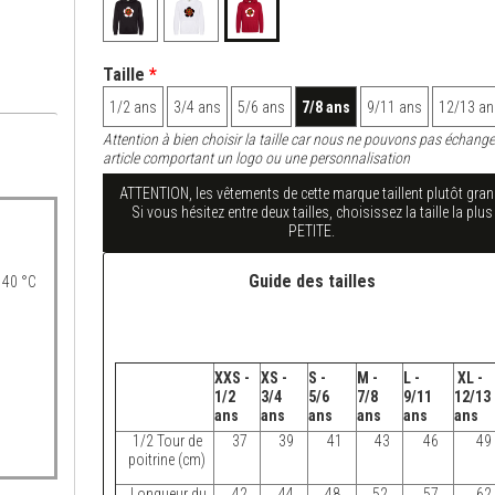
Taille
*
1/2 ans
3/4 ans
5/6 ans
7/8 ans
9/11 ans
12/13 an
Attention à bien choisir la taille car nous ne pouvons pas échange
article comportant un logo ou une personnalisation
ATTENTION, les vêtements de cette marque taillent plutôt gran
Si vous hésitez entre deux tailles, choisissez la taille la plus
PETITE.
Guide des tailles
 40 °C
XXS -
XS -
S -
M -
L -
XL -
1/2
3/4
5/6
7/8
9/11
12/13
ans
ans
ans
ans
ans
ans
1/2 Tour de
37
39
41
43
46
49
poitrine (cm)
Longueur du
42
44
48
52
57
62