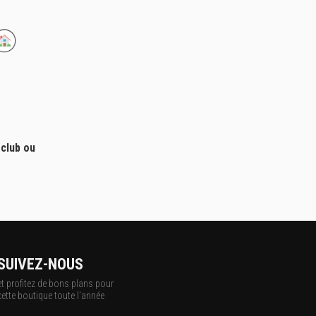
 club ou
SUIVEZ-NOUS
et profitez de bons plans pour
cette boutique toute l'année