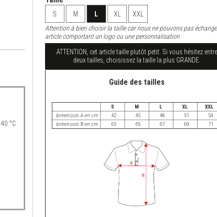
S
M
L
XL
XXL
Attention à bien choisir la taille car nous ne pouvons pas échange
article comportant un logo ou une personnalisation
ATTENTION, cet article taille plutôt petit. Si vous hésitez entr
deux tailles, choisissez la taille la plus GRANDE.
Guide des tailles
S
M
L
XL
XXL
dimension A en cm
42
45
48
51
54
 40 °C
dimension B en cm
63
65
67
69
71