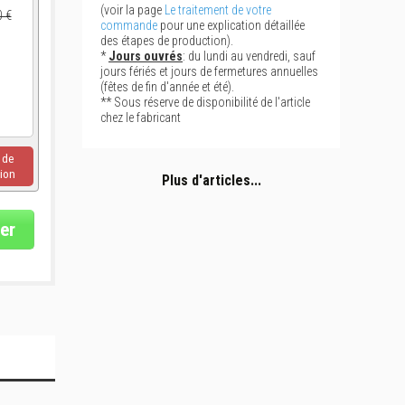
(voir la page
Le traitement de votre
0 €
commande
pour une explication détaillée
des étapes de production).
*
Jours ouvrés
: du lundi au vendredi, sauf
jours fériés et jours de fermetures annuelles
(fêtes de fin d'année et été).
** Sous réserve de disponibilité de l'article
chez le fabricant
u de
ion
Plus d'articles...
er