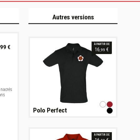
Autres versions
À PARTIR DE
99 €
16
€
,99
 nacrés
ans
Polo Perfect
À PARTIR DE