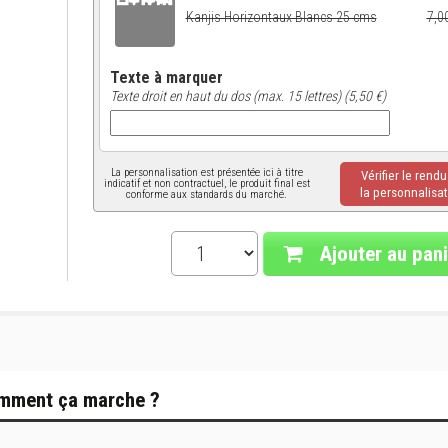
Kanjis Horizontaux Blancs 25 cms
7,0
Texte à marquer
Texte droit en haut du dos (max. 15 lettres) (5,50 €)
La personnalisation est présentée ici à titre
Vérifier le rend
indicatif et non contractuel, le produit final est
la personnalisat
conforme aux standards du marché.
Ajouter au pani
mment ça marche ?