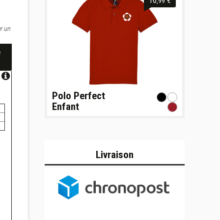
16
€
,99
r un
e
Polo Perfect
Enfant
Livraison