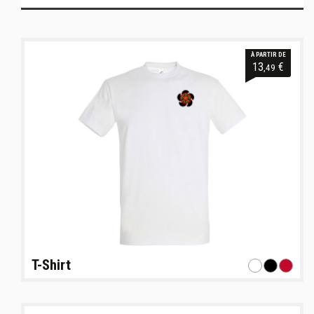
À PARTIR DE
13
€
,49
T-Shirt