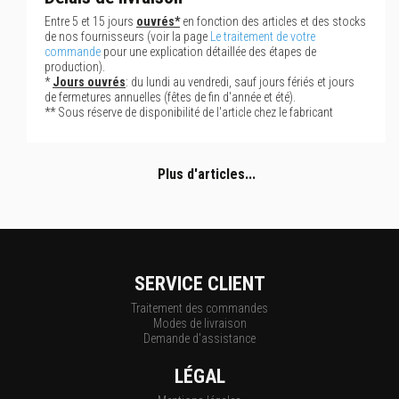
Entre 5 et 15 jours
ouvrés*
en fonction des articles et des stocks
de nos fournisseurs (voir la page
Le traitement de votre
commande
pour une explication détaillée des étapes de
production).
*
Jours ouvrés
: du lundi au vendredi, sauf jours fériés et jours
de fermetures annuelles (fêtes de fin d'année et été).
** Sous réserve de disponibilité de l'article chez le fabricant
Plus d'articles...
SERVICE CLIENT
Traitement des commandes
Modes de livraison
Demande d'assistance
LÉGAL