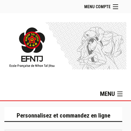
MENU COMPTE
Accueil Boutique
Retour Site EFNTJ
Se connecter
Panier (
vide
)
MENU
Collection Lifestyle
Personnalisez et commandez en ligne
Collection MIZUNO
Sacs & Accessoires