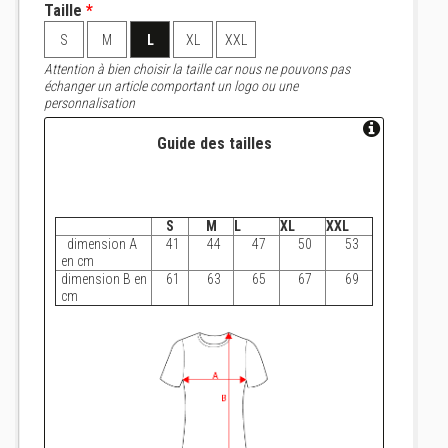
Taille
*
S
M
L
XL
XXL
Attention à bien choisir la taille car nous ne pouvons pas
échanger un article comportant un logo ou une
personnalisation
Guide des tailles
S
M
L
XL
XXL
dimension A
41
44
47
50
53
en cm
dimension B en
61
63
65
67
69
cm