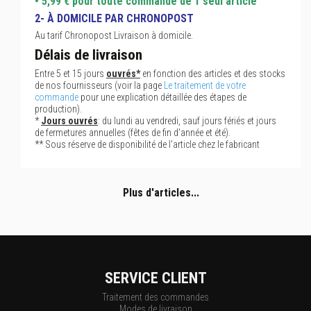
• 5,99 € pour toute commande de 1 seul article
2- À DOMICILE PAR CHRONOPOST
Au tarif Chronopost Livraison à domicile.
Délais de livraison
Entre 5 et 15 jours
ouvrés*
en fonction des articles et des stocks
de nos fournisseurs (voir la page
Le traitement de votre
commande
pour une explication détaillée des étapes de
production).
*
Jours ouvrés
: du lundi au vendredi, sauf jours fériés et jours
de fermetures annuelles (fêtes de fin d'année et été).
** Sous réserve de disponibilité de l'article chez le fabricant
Plus d'articles...
SERVICE CLIENT
Traitement des commandes
Modes de livraison