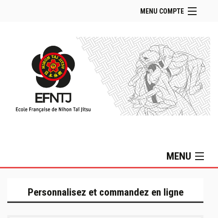
MENU COMPTE
Accueil Boutique
Retour Site EFNTJ
Se connecter
Panier (
vide
)
MENU
Collection Lifestyle
Personnalisez et commandez en ligne
Collection MIZUNO
Sacs & Accessoires