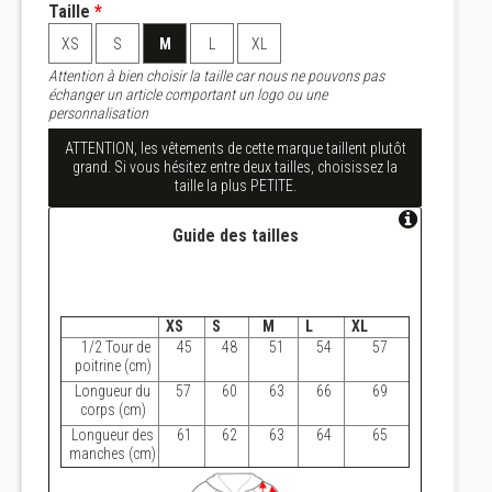
Taille
*
XS
S
M
L
XL
Attention à bien choisir la taille car nous ne pouvons pas
échanger un article comportant un logo ou une
personnalisation
ATTENTION, les vêtements de cette marque taillent plutôt
grand. Si vous hésitez entre deux tailles, choisissez la
taille la plus PETITE.
Guide des tailles
XS
S
M
L
XL
1/2 Tour de
45
48
51
54
57
poitrine (cm)
Longueur du
57
60
63
66
69
corps (cm)
Longueur des
61
62
63
64
65
manches (cm)